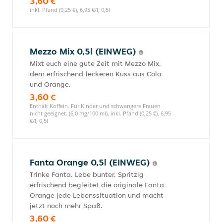
3,60 €
inkl. Pfand (0,25 €), 6,95 €/l, 0,5l
Mezzo Mix 0,5l (EINWEG)
Mixt euch eine gute Zeit mit Mezzo Mix,
dem erfrischend-leckeren Kuss aus Cola
und Orange.
3,60 €
Enthält Koffein. Für Kinder und schwangere Frauen
nicht geeignet. (6,0 mg/100 ml), inkl. Pfand (0,25 €), 6,95
€/l, 0,5l
Fanta Orange 0,5l (EINWEG)
Trinke Fanta. Lebe bunter. Spritzig
erfrischend begleitet die originale Fanta
Orange jede Lebenssituation und macht
jetzt noch mehr Spaß.
3,60 €