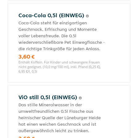
Coca-Cola 0,5l (EINWEG)
Coca-Cola steht für einzigartigen
Geschmack, Erfrischung und Momente
voller Lebensfreude. Die 0,5l
wiederverschließbare Pet Einwegflasche -
die richtige Trinkgröße für jeden Anlass.
3,60 €
Enthält Koffein. Für Kinder und schwangere Frauen
nicht geeignet. (10,0 mg/100 ml), inkl. Pfand (0,25 €),
6,95 €/l, 0,5l
ViO still 0,5l (EINWEG)
Das stille Mineralwasser in der
umweltfreundlichen 0,5l Flasche aus
heimischer Quelle der Lüneburger Heide
hat einen weichen Geschmack und ist
außergewöhnlich leicht zu trinken.