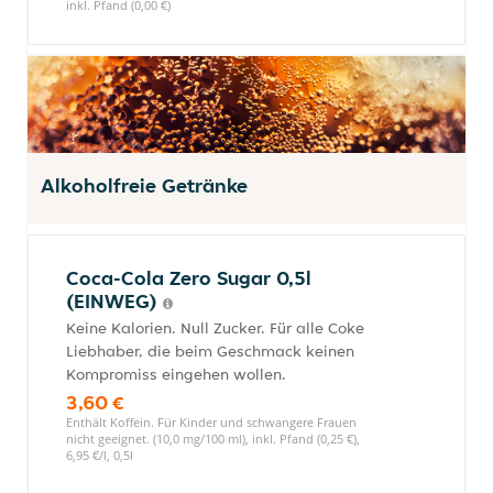
inkl. Pfand (0,00 €)
Alkoholfreie Getränke
Coca-Cola Zero Sugar 0,5l
(EINWEG)
Keine Kalorien. Null Zucker. Für alle Coke
Liebhaber, die beim Geschmack keinen
Kompromiss eingehen wollen.
3,60 €
Enthält Koffein. Für Kinder und schwangere Frauen
nicht geeignet. (10,0 mg/100 ml), inkl. Pfand (0,25 €),
6,95 €/l, 0,5l